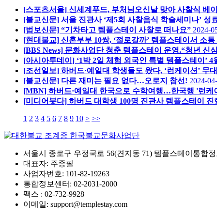
[스포츠서울] 신세계푸드, 부처님오신날 맞아 사찰식 베
[불교신문] 서울 진관사 ‘제5회 사찰음식 학술세미나’ 성
[법보신문] “기차타고 템플스테이 사찰로 떠나요”
2024-0
[현대불교] 신혼부부 10쌍, ‘절로갈까’ 템플스테이서 소통
[BBS News] 문화사업단 청춘 템플스테이 운영.“청년 신
[아시아투데이] ‘1박 2일 체험 외국인 특별 템플스테이’ 
[조선일보] 하버드·예일대 학생들도 왔다, ‘런케이션’ 무대
[불교신문] 다른 재미는 필요 없다…오로지 참선!
2024-04
[MBN] 하버드·예일대 한국으로 수학여행…한국행 '런케
[미디어붓다] 하버드 대학생 100명 진관사 템플스테이 진
1
2
3
4
5
6
7
8
9
10
>
>>
서울시 종로구 우정국로 56(견지동 71) 템플스테이통합정
대표자: 주종필
사업자번호: 101-82-19263
통합정보센터: 02-2031-2000
팩스 : 02-732-9928
이메일: support@templestay.com